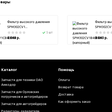
овары
Фильтр высокого давления
Фильтр вы
SPM302CV1...
SPM302CV1.
5 шт
8 840 р.
8 840 р.
Каталог
Помощь
Запчасти для техники ОАО
Оплата
Амкодор
Возврат товара
Запчасти для Орловских
Доставка
погрузчиков и автогрейдеров
Как оформить заказ
Запчасти для автогрейдеров
Радиаторы, охладители,