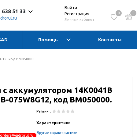
Войти
) 638 51 33
0
0
Регистрация.
drorul.ru
Личный кабинет
SAD
Помощь
Контакты
 до 17:30 Пн-Чт
 до 16:15 Пт
 - выходной
G12, код BM050000.
 с аккумулятором 14K0041B
1B-075W8G12, код BM050000.
Рейтинг:
Характеристики
Другие характеристики
orders@gidrorul.ru