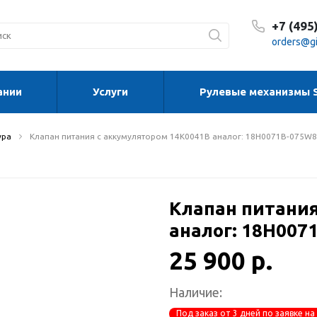
+7 (495
orders@gi
ании
Услуги
Рулевые механизмы 
С 8:30
С 8:30
Сб-Вс
ура
Клапан питания с аккумулятором 14K0041B аналог: 18H0071B-075W8
Клапан питания
аналог: 18H007
25 900 р.
Наличие:
Под заказ от 3 дней по заявке на