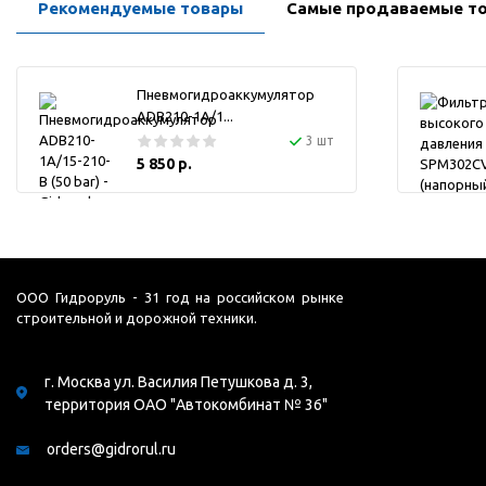
Рекомендуемые товары
Самые продаваемые т
Пневмогидроаккумулятор
ADB210-1A/1...
3 шт
5 850 р.
ООО Гидроруль - 31 год на российском рынке
строительной и дорожной техники.
г. Москва ул. Василия Петушкова д. 3,
территория ОАО "Автокомбинат № 36"
orders@gidrorul.ru