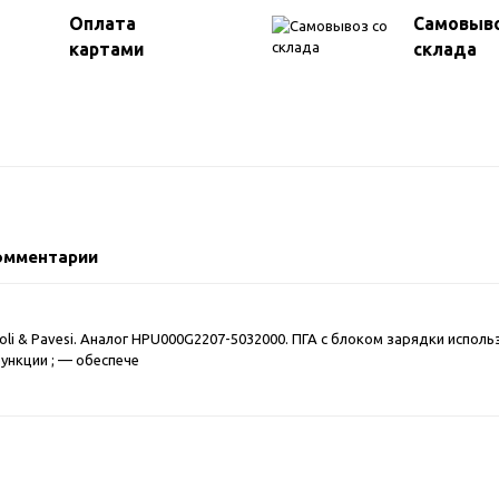
Оплата
Самовыво
картами
склада
омментарии
li & Pavesi. Аналог HPU000G2207-5032000. ПГА с блоком зарядки испол
ункции ; — обеспече