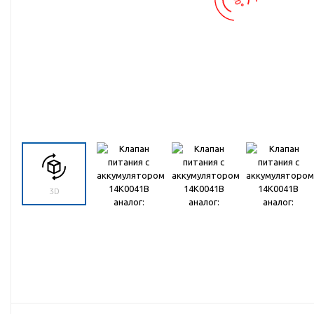
Запчасти для техники МТЗ
Импортная гидравлика
Навесное дополнительное
обрудование для спецтехники
Навесное оборудование для тракторов
типа МТЗ-82 и техника на базе МТЗ-82
Ножи твердосплавные для спецтехники
Пневмогидроаккумуляторы для
спецтехники
Распродажа
Расходные материалы, подшипники,
метизы, стопорные кольца, ГСМ,
фильтры, штуцеры, уплотнения, прочее