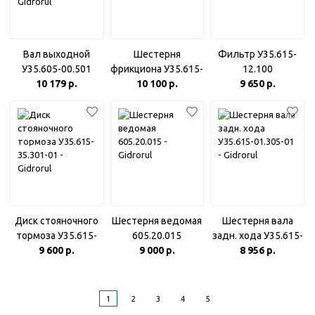
Вал выходной
Шестерня
Фильтр У35.615-
У35.605-00.501
фрикциона У35.615-
12.100
(прямобок. шл.,
10 179 р.
01.180-02
10 100 р.
(У35.605М-00.100)
9 650 р.
Zшл.=10)
Диск стояночного
Шестерня ведомая
Шестерня вала
тормоза У35.615-
605.20.015
задн. хода У35.615-
35.301-01
9 600 р.
9 000 р.
01.305-01
8 956 р.
1
2
3
4
5