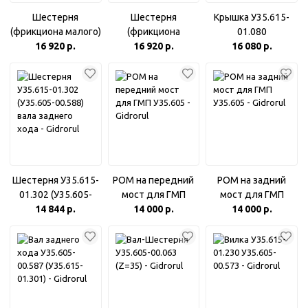
Шестерня
Шестерня
Крышка У35.615-
(фрикциона малого)
(фрикциона
01.080
У35.605-00.529
16 920 р.
большого) У35.615-
16 920 р.
16 080 р.
(У35.615-01.200)
01.180-01 (У35.605-
00.180)
Шестерня У35.615-
РОМ на передний
РОМ на задний
01.302 (У35.605-
мост для ГМП
мост для ГМП
00.588) вала
14 844 р.
14 000 р.
У35.605
14 000 р.
У35.605
заднего хода