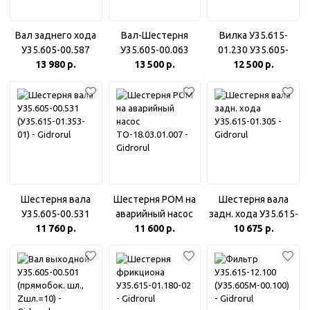
Вал заднего хода
Вал-Шестерня
Вилка У35.615-
У35.605-00.587
У35.605-00.063
01.230 У35.605-
(У35.615-01.301)
13 980 р.
13 500 р.
(Z=35)
12 500 р.
00.573
Шестерня вала
Шестерня РОМ на
Шестерня вала
У35.605-00.531
аварийный насос
задн. хода У35.615-
(У35.615-01.353-01)
11 760 р.
ТО-18.03.01.007
11 600 р.
10 675 р.
01.305