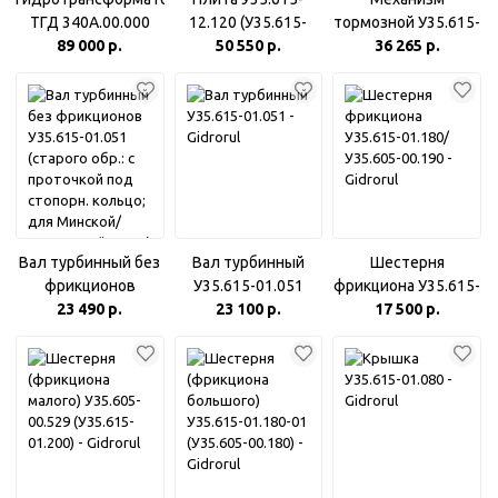
ТГД 340А.00.000
12.120 (У35.615-
тормозной У35.615-
89 000 р.
12.120-В)
50 550 р.
36 265 р.
35.510
Вал турбинный без
Вал турбинный
Шестерня
фрикционов
У35.615-01.051
фрикциона У35.615-
У35.615-01.051
23 490 р.
23 100 р.
01.180/У35.605-
17 500 р.
(старого обр.: с
00.190
проточкой под
стопорн. кольцо;
для Минской/
Муромской ГМКП)