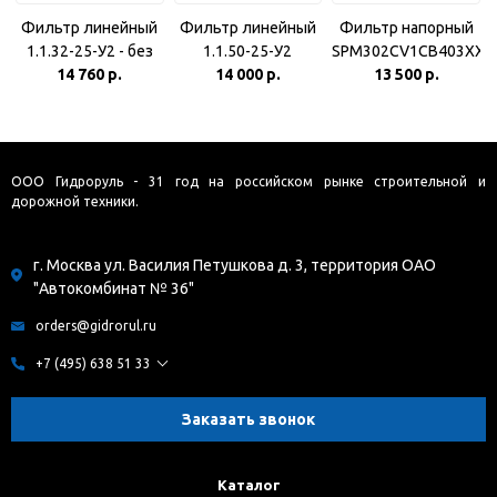
Фильтр линейный
Фильтр линейный
Фильтр напорный
1.1.32-25-У2 - без
1.1.50-25-У2
SPM302CV1CB403XX
индикатора
14 760 р.
(У4910.46.000) - без
14 000 р.
Sofima (Кировец
13 500 р.
индикатора
К744)
ООО Гидроруль - 31 год на российском рынке строительной и
дорожной техники.
г. Москва ул. Василия Петушкова д. 3, территория ОАО
"Автокомбинат № 36"
orders@gidrorul.ru
+7 (495) 638 51 33
Заказать звонок
Каталог