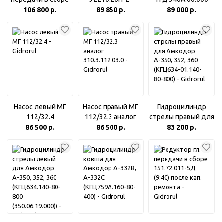
ОДМ.72.011-2
106 800 р.
03.100-2Б ( в сборе
89 850 р.
89 000 р.
(12:40) после
с колесом
капитального
зубчатым
ремонта
У2210.20Н-2-03.107)
Насос левый МГ
Насос правый МГ
Гидроцилиндр
112/32.4
112/32.3 аналог
стрелы правый для
86 500 р.
310.3.112.03.0
86 500 р.
Амкодор А-350,
83 200 р.
352, 360 (КГЦ634-
01.140-80-800)