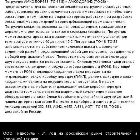
Погрузчик АМКОДОР-333 (ТО-18 Б) и АМКОДОР-342 (ТО-28) -
предназначены для выполнения земляных погрузочно-разгрузочных
работ, транспортировки различных грузов и материалов на небольшие
расстояния, в том числе на открытых горных работах и при разработке
россыпных месторождений в горнодобывающей промышленности.
Погрузчик может использоваться в промышленном, гражданском и
дорожном строительстве, а так же в сельском хозяйстве. Погрузчик
может эксплуатироваться в различных климатических условиях при
температуре от минус 40 до плюс 40 С. Погрузчики ТО-18, ТО-28
изготавливаются на собственном колесном шасси с шарнирно-
солнечной рамой, представляющей собой две полурамы, соединенные
с общей вертикальной осью. Поворотом полу рам относительно друг
друга осуществляется поворот машины. Силовая установка - двигатель с
системами охлаждения и редуктор отбора мощности (РОМ). Крутящий
момент от РОМ с помощью карданного вала передается на
гидромеханическую коробку передач (ГМКП), далее с выходного вала -
карданными валами на ведущие мосты погрузчика. В нашем
ассортименте вы найдете: гидромеханические коробки передач
двигатели тормозные системы шарнирные сочленение навесное
оборудование лопасти блоки барабаны втулки гайки и другие детали В
нашем интернет магазине Вы можете приобрести запчасти для техники
Амкодор моделей 332, 333, А-342, А-352, А-361, А-371, ТО-18Б, ТО-28 с
доставкой по России.
ООО Гидроруль - 31 год на российском рынке строительной и
дорожной техники.