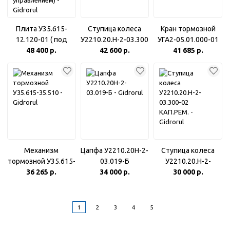
Плита У35.615-
Ступица колеса
Кран тормозной
12.120-01 ( под
У2210.20.Н-2-03.300
УГА2-05.01.000-01
Распределитель
48 400 р.
42 600 р.
41 685 р.
У35.615-12.310 с
электро
управлением)
Механизм
Цапфа У2210.20Н-2-
Ступица колеса
тормозной У35.615-
03.019-Б
У2210.20.Н-2-
36 265 р.
35.510
34 000 р.
03.300-02 КАП.РЕМ.
30 000 р.
1
2
3
4
5