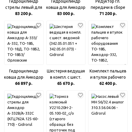
Гидроцилиндр
Гидроцилиндр
Редуктор гл.
стрелы левый для
ковша для Амкодор
передачи в сборе
Амкодор А-350,
83 200 р.
А-332В, А-332С
83 000 р.
151.72.011-5Д (9:40)
71 200 р.
352, 360
(КГЦ759А.160-80-
после кап. ремонта
(КГЦ634.140-80-800
400)
(350.06.19.000))
Гидроцилиндр
Шестерня ведущая
Комплект пальцев
ковша для Амкодор
в компл. с шест.
и втулок рабочего
А-333/А-332,
66 897 р.
ведомой
65 670 р.
оборудования
62 400 р.
ТО-18Б, ТО-18Д,
(342.05.01.051 +
ТО-18Б,
ТО-18Б2, ТО-18Б3/
342.05.01.073)
Амкодор-332,
Орловские
ТО-18Б2,
погрузчики ПК-33-
ТО-18Б3(Амк.333В)
02, ПК-40-02.
(КГЦ236.160-80-
400)