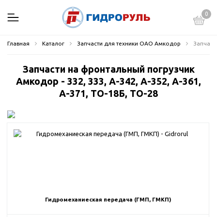
0
Главная
Каталог
Запчасти для техники ОАО Амкодор
Запчасти
Запчасти на фронтальный погрузчик
Амкодор - 332, 333, А-342, А-352, А-361,
А-371, ТО-18Б, ТО-28
Гидромеханиеская передача (ГМП, ГМКП)