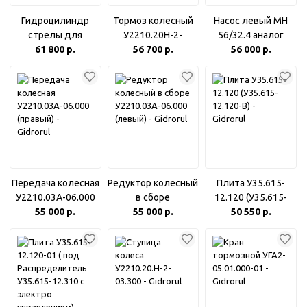
Гидроцилиндр
Тормоз колесный
Насос левый МН
стрелы для
У2210.20Н-2-
56/32.4 аналог
Амкодор А-332B/A-
61 800 р.
05.100-02_с/о
56 700 р.
310.3.56.04.06
56 000 р.
332C (КГЦ762А.125-
(старого образца:
60-710)
без проточек под
уплотнение на
ступице)
Передача колесная
Редуктор колесный
Плита У35.615-
У2210.03А-06.000
в сборе
12.120 (У35.615-
55 000 р.
(правый)
У2210.03А-06.000
55 000 р.
12.120-В)
50 550 р.
(левый)