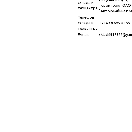
склада и
территория ОАО
техцентра:
"Автокомбинат №
Телефон
склада и
+7 (499) 685 01 33
техцентра:
E-mail:
sklad4917922@yan