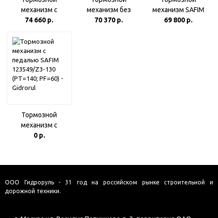
механизм с
механизм без
механизм SAFIM
педалью SAFIM
74 660 р.
педали SAFIM
70 370 р.
161539/F (P1=150;
69 800 р.
163704/120M code
103530/Z (P1=150;
PF=100)
S6 O12F-SCN-M
PF=100)
PF=120 bar
Тормозной
механизм с
педалью SAFIM
0 р.
123549/Z3-130
(PT=140; PF=60)
ООО Гидроруль - 31 год на российском рынке строительной и
дорожной техники.