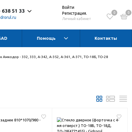
Войти
) 638 51 33
0
0
Регистрация.
drorul.ru
Личный кабинет
SAD
Помощь
Контакты
 до 17:30 Пн-Чт
 до 16:15 Пт
 - выходной
Амкодор - 332, 333, А-342, А-352, А-361, А-371, ТО-18Б, ТО-28