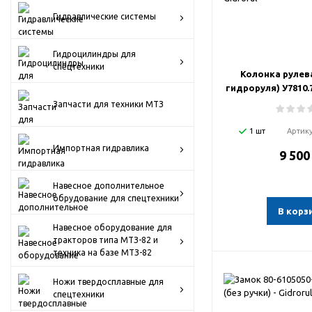
Запчасти для техники МТЗ
Гидравлические системы
Импортная гидравлика
Гидроцилиндры для
Навесное дополнительное
спецтехники
Колонка рулев
обрудование для спецтехники
гидроруля) У7810.7
Навесное оборудование для тракторов
Запчасти для техники МТЗ
типа МТЗ-82 и техника на базе МТЗ-82
1 шт
Артик
Ножи твердосплавные для спецтехники
Импортная гидравлика
9 500
Пневмогидроаккумуляторы для
спецтехники
Навесное дополнительное
обрудование для спецтехники
В корз
Распродажа
Навесное оборудование для
Расходные материалы, подшипники,
тракторов типа МТЗ-82 и
метизы, стопорные кольца, ГСМ,
техника на базе МТЗ-82
фильтры, штуцеры, уплотнения, прочее
Ножи твердосплавные для
спецтехники