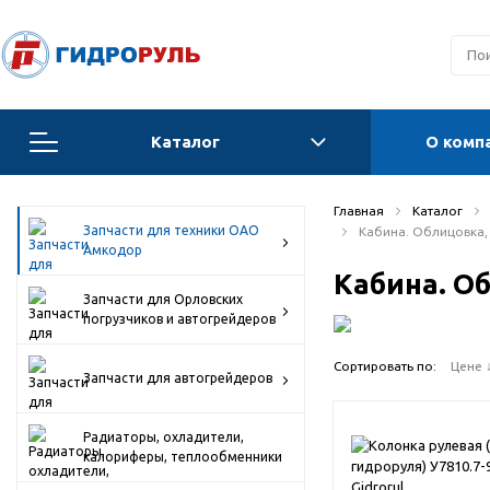
Каталог
О комп
Запчасти для техники ОАО Амкодор
Главная
Каталог
Запчасти для техники ОАО
Кабина. Облицовка,
Запчасти для Орловских погрузчиков и
Амкодор
автогрейдеров
Кабина. О
Запчасти для Орловских
Запчасти для автогрейдеров
погрузчиков и автогрейдеров
Радиаторы, охладители, калориферы,
Сортировать по:
Цене 
теплообменники
Запчасти для автогрейдеров
Гидравлические системы
Радиаторы, охладители,
калориферы, теплообменники
Гидроцилиндры для спецтехники