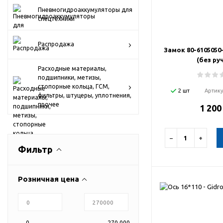
Пневмогидроаккумуляторы для
спецтехники
Распродажа
Замок 80-6105050
(без ру
Расходные материалы,
подшипники, метизы,
стопорные кольца, ГСМ,
2 шт
Артик
фильтры, штуцеры, уплотнения,
прочее
1 200
−
+
Фильтр
Розничная цена
0
270 000