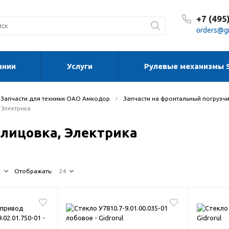
+7 (495
orders@gi
ании
Услуги
Рулевые механизмы 
С 8:30
С 8:30
Сб-Вс
Запчасти для техники ОАО Амкодор
Запчасти на фронтальный погрузчик 
 Электрика
блицовка, Электрика
↓
Отображать:
24