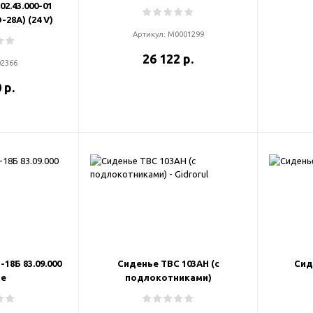
02.43.000-01
-28А) (24 V)
Артикул:
М0001299
26 122 р.
02366
 р.
18Б 83.09.000
Сиденье ТВС 103АН (с
Сид
ое
подлокотниками)