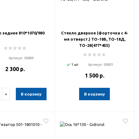
 заднее 810*1070/980
Стекло дверное (форточка с 4-
мя отверст.) ТО-18Б, ТО-18Д,
ТО-28(477*455)
Артикул:
00889
1 шт
Артикул:
00803
2 300 р.
1 500 р.
+
В корзину
В корзину