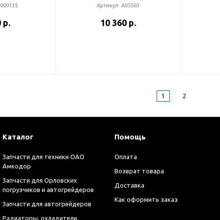
000135
Артикул:
А05503
 р.
10 360 р.
1
2
Каталог
Помощь
Запчасти для техники ОАО
Оплата
Амкодор
Возврат товара
Запчасти для Орловских
Доставка
погрузчиков и автогрейдеров
Как оформить заказ
Запчасти для автогрейдеров
Радиаторы, охладители,