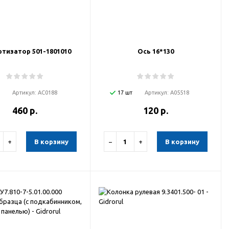
тизатор 501-1801010
Ось 16*130
Артикул:
АС0188
17 шт
Артикул:
А05518
460 р.
120 р.
+
В корзину
−
+
В корзину