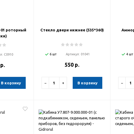
-01 роторный
Стекло двери нижнее (535*360)
Аммор
чки)
6 шт
Артикул:
01041
4 шт
ул:
С0910
550 р.
 р.
В корзину
−
+
В корзину
−