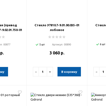
ая (привод
Стекло У7810.7-9.01.00.035-01
Стекло
-9.02.01.750-01
лобовое
6 шт
ул:
00877
5 шт
Артикул:
00890
 р.
3 060 р.
ину
−
+
В корзину
−