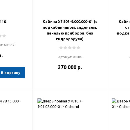
110
Кабина У7.807-9.000.000-01 (с
Кабина
подкабинником, сиденьем,
ст
панелью приборов, без
подка
гидророруля)
ул:
А05517
р.
Артикул:
02684
270 000 р.
В корзину