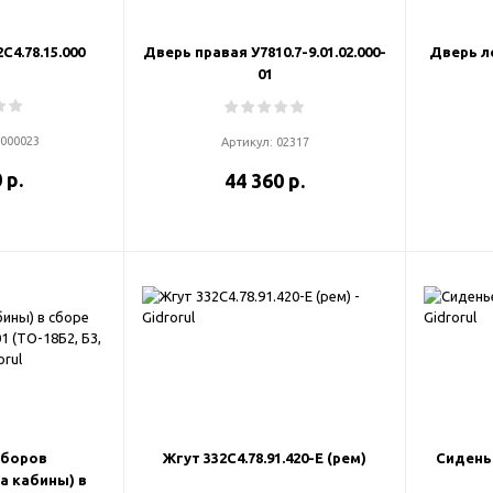
С4.78.15.000
Дверь правая У7810.7-9.01.02.000-
Дверь ле
01
000023
Артикул:
02317
 р.
44 360 р.
иборов
Жгут 332С4.78.91.420-Е (рем)
Сиденье
а кабины) в