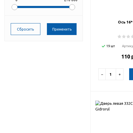
Ось 16*
19 шт
Артик
110 
−
+