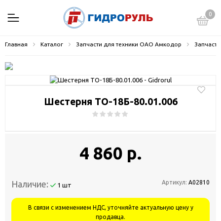
0
Главная
Каталог
Запчасти для техники ОАО Амкодор
Запчасти
Шестерня ТО-18Б-80.01.006
4 860 р.
Наличие:
Артикул:
А02810
1 шт
В связи с изменением НДС, уточняйте актуальную цену у
продавца.