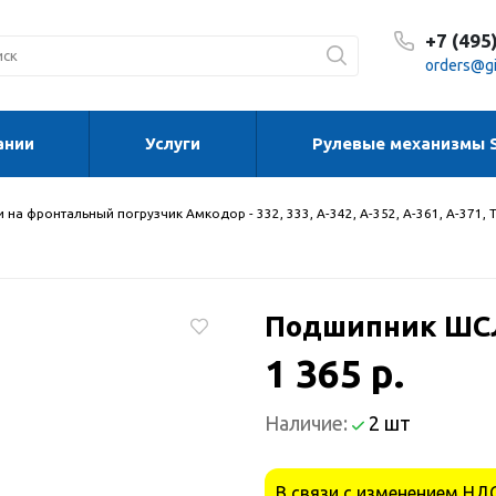
+7 (495
orders@gi
ании
Услуги
Рулевые механизмы 
С 8:30
С 8:30
Сб-Вс
 на фронтальный погрузчик Амкодор - 332, 333, А-342, А-352, А-361, А-371, 
Подшипник ШС
1 365 р.
Наличие:
2 шт
В связи с изменением НДС