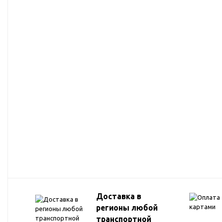
Запчасти для техники МТЗ
Импортная гидравлика
Навесное дополнительное
обрудование для спецтехники
Навесное оборудование для тракторов
типа МТЗ-82 и техника на базе МТЗ-82
Ножи твердосплавные для спецтехники
Пневмогидроаккумуляторы для
спецтехники
Распродажа
Расходные материалы, подшипники,
метизы, стопорные кольца, ГСМ,
фильтры, штуцеры, уплотнения, прочее
Доставка в
регионы любой
транспортной