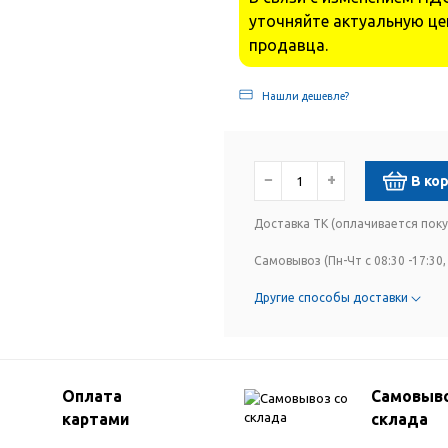
уточняйте актуальную це
продавца.
Нашли дешевле?
−
+
В ко
Доставка ТК (оплачивается пок
Самовывоз (Пн-Чт с 08:30 -17:30, 
Другие способы доставки
Оплата
Самовыво
картами
склада