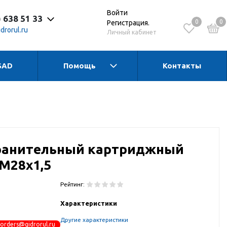
Войти
) 638 51 33
0
0
Регистрация.
drorul.ru
Личный кабинет
SAD
Помощь
Контакты
 до 17:30 Пн-Чт
 до 16:15 Пт
 - выходной
ранительный картриджный
 M28x1,5
Рейтинг:
Характеристики
Другие характеристики
orders@gidrorul.ru