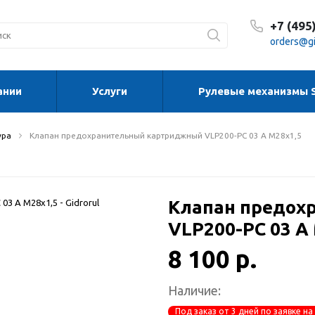
+7 (495
orders@gi
ании
Услуги
Рулевые механизмы 
С 8:30
С 8:30
Сб-Вс
ура
Клапан предохранительный картриджный VLP200-PC 03 A M28x1,5
Клапан предох
VLP200-PC 03 A
8 100 р.
Наличие:
Под заказ от 3 дней по заявке на