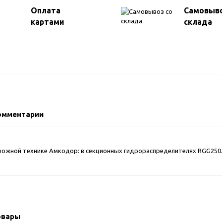
Оплата
Самовыво
картами
склада
омментарии
дорожной технике Амкодор: в секционных гидрораспределителях RGG250
овары