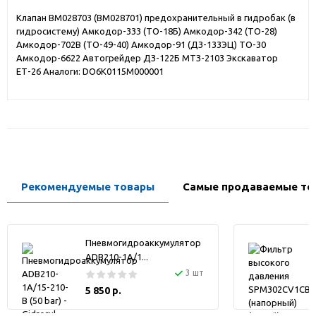
Клапан BM028703 (BM028701) предохранительный в гидробак (в
гидросистему) Амкодор-333 (ТО-18Б) Амкодор-342 (ТО-28)
Амкодор-702В (ТО-49-40) Амкодор-91 (ДЗ-133ЭЦ) ТО-30
Амкодор-6622 Автогрейдер ДЗ-122Б МТЗ-2103 Экскаватор
ЕТ-26 Аналоги: DO6K0115M000001
Рекомендуемые товары
Самые продаваемые то
Пневмогидроаккумулятор
ADB210-1A/1...
3 шт
5 850 р.