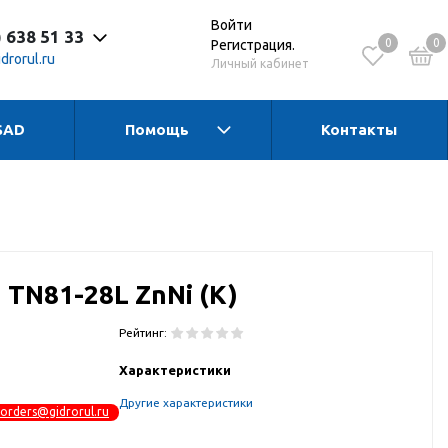
Войти
) 638 51 33
0
0
Регистрация.
drorul.ru
Личный кабинет
SAD
Помощь
Контакты
 до 17:30 Пн-Чт
 до 16:15 Пт
 - выходной
 TN81-28L ZnNi (K)
Рейтинг:
Характеристики
Другие характеристики
orders@gidrorul.ru