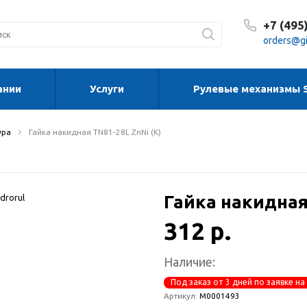
+7 (495
orders@gi
ании
Услуги
Рулевые механизмы 
С 8:30
С 8:30
Сб-Вс
ура
Гайка накидная TN81-28L ZnNi (K)
Гайка накидная
312 р.
Наличие:
Под заказ от 3 дней по заявке на
Артикул:
М0001493