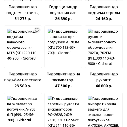
Гидроцилиндр
Гидроцилиндр
Гидроцилиндр
подъема стрелы,
опускания лап
подъема стрелы
рукоятки опор
31 273 р.
экскаватора-
26 890 р.
погрузчиков ТО-49,
24 160 р.
экскаваторов: Э0-
погрузчика
ЭО-2628, ЭО2203,
2628, 2629, 2101,
А-702ЕМ, А-703М,
"Борэкс", ДЗ-1
2203 (КГЦ314.110-
9531-03 (КГЦ368.80-
КГЦ329-03.80-56-
56-280)
56-560)
560
(Д-902.01.30.000)
Гидроцилиндр
Гидроцилиндр на
Гидроцилиндр
подъёма навесного
экскаватор-
рукояти
оборудования МТЗ
23 580 р.
погрузчик А-703М
47 300 р.
экскаваторного
46 800 р.
(КГЦ220.110-40-
(КГЦ700.125-63-
оборудования
200)
700)
702ЕА, 702ЕМ
(КГЦ390.110-63-
900)