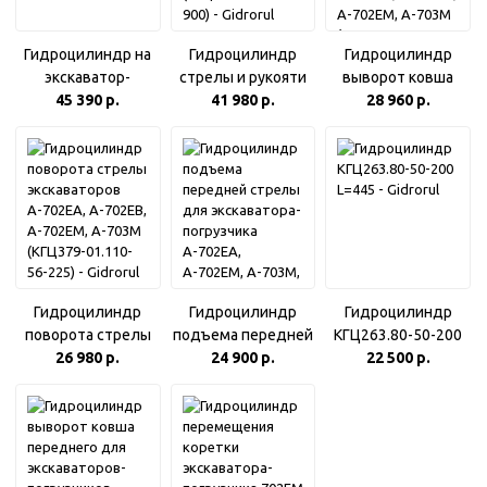
Гидроцилиндр на
Гидроцилиндр
Гидроцилиндр
экскаватор-
стрелы и рукояти
выворот ковша
погрузчик А-703
45 390 р.
экскаваторов
41 980 р.
заднего для
28 960 р.
(КГЦ699.125-56-
ЭО-2628, 2629,
экскаваторов-
700)
2101, 2203 Борекс
погрузчиков
(КГЦ314.110-56-
А-702ЕА, А-702ЕВ,
900)
А-702ЕМ, А-703М
(КГЦ329-06.80-56-
900)
Гидроцилиндр
Гидроцилиндр
Гидроцилиндр
поворота стрелы
подъема передней
КГЦ263.80-50-200
экскаваторов
26 980 р.
стрелы для
24 900 р.
22 500 р.
L=445
А-702ЕА, А-702ЕВ,
экскаватора-
А-702ЕМ, А-703М
погрузчика
(КГЦ379-01.110-56-
А-702ЕА, А-702ЕМ,
225)
А-703М, А-134
(КГЦ374А.80-56-