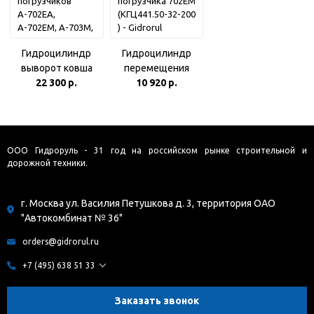
560)
Гидроцилиндр
Гидроцилиндр
выворот ковша
перемещения
переднего для
22 300 р.
10 920 р.
коретки
экскаваторов-
экскаватора-
погрузчиков
погрузчика 702ЕМ
А-702ЕА, А-702ЕМ,
(КГЦ441.50-32-200 )
А-703М, А-134
ООО Гидроруль - 31 год на российском рынке строительной и
(КГЦ373А.63-40-
дорожной техники.
560)
г. Москва ул. Василия Петушкова д. 3, территория ОАО
"Автокомбинат № 36"
orders@gidrorul.ru
+7 (495) 638 51 33
Заказать звонок