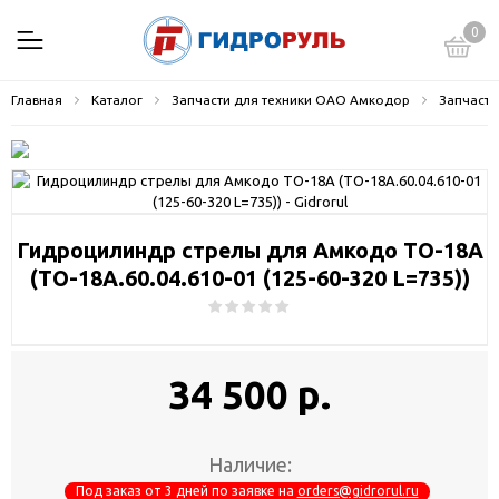
0
Главная
Каталог
Запчасти для техники ОАО Амкодор
Запчасти
Гидроцилиндр стрелы для Амкодо ТО-18А
(ТО-18А.60.04.610-01 (125-60-320 L=735))
34 500 р.
Наличие:
Под заказ от 3 дней по заявке на
orders@gidrorul.ru