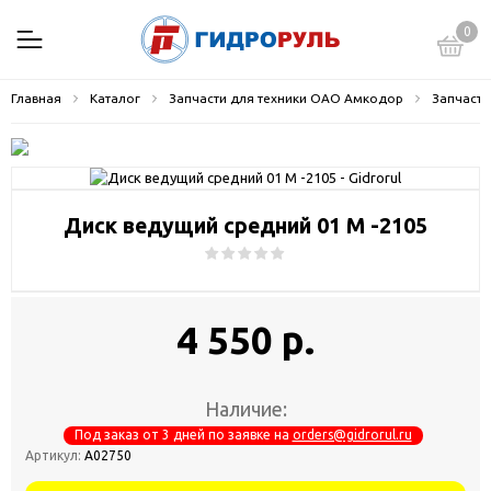
0
Главная
Каталог
Запчасти для техники ОАО Амкодор
Запчасти
Диск ведущий средний 01 М -2105
4 550 р.
Наличие:
Под заказ от 3 дней по заявке на
orders@gidrorul.ru
Артикул:
А02750