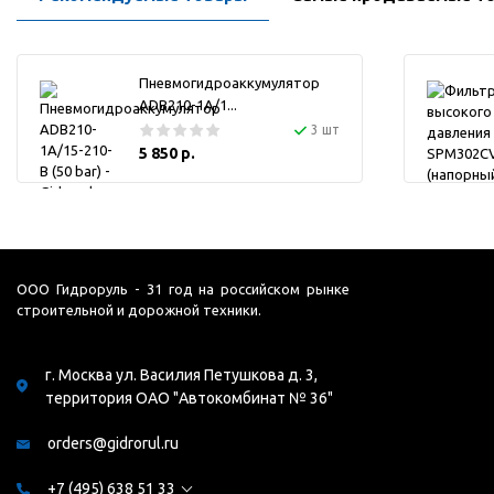
Пневмогидроаккумулятор
ADB210-1A/1...
3 шт
5 850 р.
ООО Гидроруль - 31 год на российском рынке
строительной и дорожной техники.
г. Москва ул. Василия Петушкова д. 3,
территория ОАО "Автокомбинат № 36"
orders@gidrorul.ru
+7 (495) 638 51 33