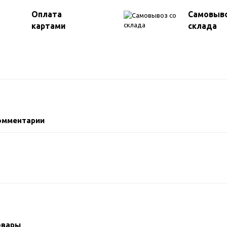
Оплата
Самовыво
картами
склада
омментарии
овары