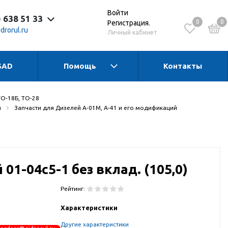
Войти
) 638 51 33
0
0
Регистрация.
drorul.ru
Личный кабинет
SAD
Помощь
Контакты
 до 17:30 Пн-Чт
 до 16:15 Пт
 - выходной
ТО-18Б, ТО-28
и
Запчасти для Дизелей А-01М, А-41 и его модификаций
01-04с5-1 без вклад. (105,0)
Рейтинг:
Характеристики
Другие характеристики