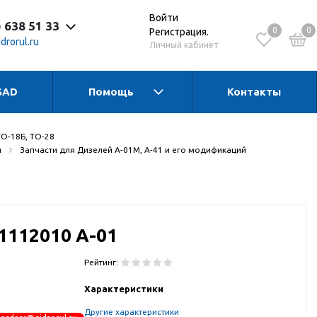
Войти
) 638 51 33
0
0
Регистрация.
drorul.ru
Личный кабинет
SAD
Помощь
Контакты
 до 17:30 Пн-Чт
 до 16:15 Пт
 - выходной
ТО-18Б, ТО-28
и
Запчасти для Дизелей А-01М, А-41 и его модификаций
1112010 А-01
Рейтинг:
Характеристики
Другие характеристики