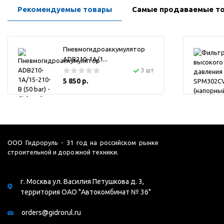
Рекомендуемые товары
Самые продаваемые т
Пневмогидроаккумулятор
ADB210-1A/1...
3 шт
5 850 р.
ООО Гидроруль - 31 год на российском рынке
строительной и дорожной техники.
г. Москва ул. Василия Петушкова д. 3,
территория ОАО "Автокомбинат № 36"
orders@gidrorul.ru