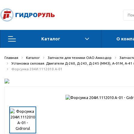
Каталог
О комп
Запчасти для техники ОАО Амкодор
Главная
Каталог
Запчасти для техники ОАО Амкодор
Запчасти
Установка силовая. Двигатели Д-260, Д-243, Д-245 (ММЗ), А-01М, А-41
Запчасти для Орловских погрузчиков и
Форсунка 204И.1112010 А-01
автогрейдеров
Запчасти для автогрейдеров
Радиаторы, охладители, калориферы,
теплообменники
Гидравлические системы
Гидроцилиндры для спецтехники