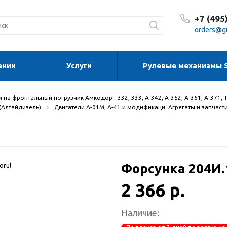
+7 (495
orders@gi
ании
Услуги
Рулевые механизмы 
С 8:30
С 8:30
Сб-Вс
 на фронтальный погрузчик Амкодор - 332, 333, А-342, А-352, А-361, А-371, 
 (Алтайдизель)
Двигатели А-01М, А-41 и модификаци: Агрегаты и запчаст
Форсунка 204И.
2 366 р.
Наличие: