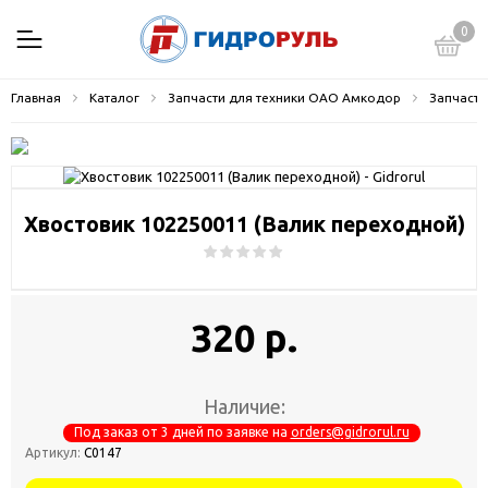
0
Главная
Каталог
Запчасти для техники ОАО Амкодор
Запчасти
Хвостовик 102250011 (Валик переходной)
320 р.
Наличие:
Под заказ от 3 дней по заявке на
orders@gidrorul.ru
Артикул:
С0147