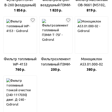
В-260 (воздушный)
воздушный ПЗМИ-
ОВ-9661 (М5102,
1 856 р.
1 820 р.
В-150
035-1012005,
819 р.
ЕКО-02.26)
Фильтр топливный
Фильтроэлемент
Моноциклон
WP-4153
топливный ПЗМИ-
А53.01.000-02
760 р.
200 р.
Т-75Г
380 р.