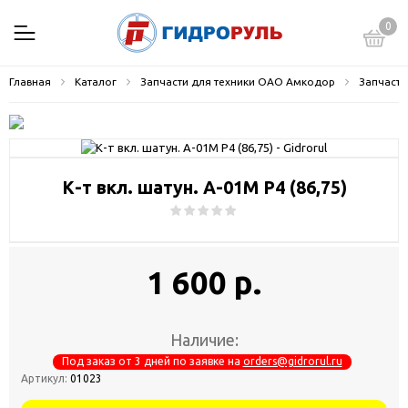
0
Главная
Каталог
Запчасти для техники ОАО Амкодор
Запчасти
К-т вкл. шатун. А-01М Р4 (86,75)
1 600 р.
Наличие:
Под заказ от 3 дней по заявке на
orders@gidrorul.ru
Артикул:
01023