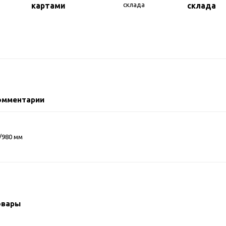
картами
склада
омментарии
/980 мм
овары