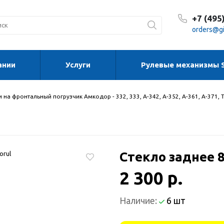
+7 (495
orders@gi
ании
Услуги
Рулевые механизмы 
С 8:30
С 8:30
Сб-Вс
 на фронтальный погрузчик Амкодор - 332, 333, А-342, А-352, А-361, А-371, 
Стекло заднее 
2 300 р.
Наличие:
6 шт