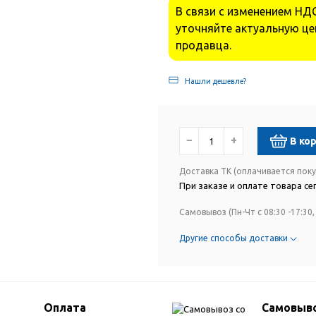
В связи с изменением НДС
уточняйте актуальную це
продавца.
Нашли дешевле?
−
+
В ко
Доставка ТК (оплачивается пок
При заказе и оплате товара сег
Самовывоз (Пн-Чт с 08:30 -17:30, 
Другие способы доставки
Оплата
Самовыво