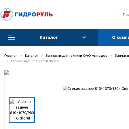
Каталог
О комп
Запчасти для техники ОАО Амкодор
Главная
Каталог
Запчасти для техники ОАО Амкодор
Запчасти
Стекло заднее 810*1070/980
Запчасти для Орловских погрузчиков и
автогрейдеров
Запчасти для автогрейдеров
Радиаторы, охладители, калориферы,
теплообменники
Гидравлические системы
Гидроцилиндры для спецтехники