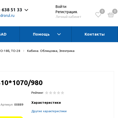
Войти
) 638 51 33
0
0
Регистрация.
drorul.ru
Личный кабинет
SAD
Помощь
Контакты
 до 17:30 Пн-Чт
 до 16:15 Пт
 - выходной
ТО-18Б, ТО-28
Кабина. Облицовка, Электрика
810*1070/980
Рейтинг:
Характеристики
Артикул:
00889
Другие характеристики