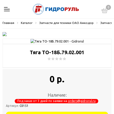
0
Главная
Каталог
Запчасти для техники ОАО Амкодор
Запчасти
Тяга ТО-18Б.79.02.001
0 р.
Наличие:
Под заказ от 3 дней по заявке на
orders@gidrorul.ru
Артикул:
С0151