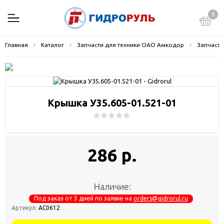
0
Главная
Каталог
Запчасти для техники ОАО Амкодор
Запчасти
Крышка У35.605-01.521-01
286 р.
Наличие:
Под заказ от 3 дней по заявке на
orders@gidrorul.ru
Артикул:
АС0612