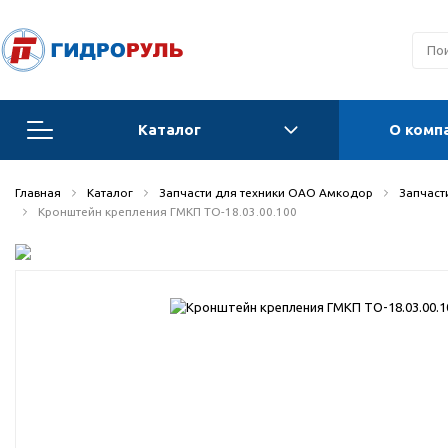
Каталог
О комп
Запчасти для техники ОАО Амкодор
Главная
Каталог
Запчасти для техники ОАО Амкодор
Запчасти
Кронштейн крепления ГМКП ТО-18.03.00.100
Запчасти для Орловских погрузчиков и
автогрейдеров
Запчасти для автогрейдеров
Радиаторы, охладители, калориферы,
теплообменники
Гидравлические системы
Гидроцилиндры для спецтехники