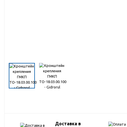
Запчасти для техники МТЗ
Импортная гидравлика
Навесное дополнительное
обрудование для спецтехники
Навесное оборудование для тракторов
типа МТЗ-82 и техника на базе МТЗ-82
Ножи твердосплавные для спецтехники
Пневмогидроаккумуляторы для
спецтехники
Распродажа
Расходные материалы, подшипники,
метизы, стопорные кольца, ГСМ,
фильтры, штуцеры, уплотнения, прочее
Доставка в