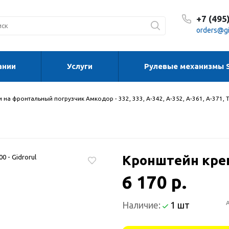
+7 (495
orders@gi
ании
Услуги
Рулевые механизмы 
С 8:30
С 8:30
Сб-Вс
 на фронтальный погрузчик Амкодор - 332, 333, А-342, А-352, А-361, А-371, 
Кронштейн креп
6 170 р.
Наличие:
1 шт