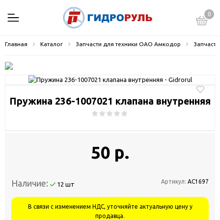
0
Главная
Каталог
Запчасти для техники ОАО Амкодор
Запчасти
Пружина 236-1007021 клапана внутренняя
50 р.
Наличие:
Артикул:
АС1697
12 шт
В связи с изменением НДС, уточняйте актуальную цену у
продавца.