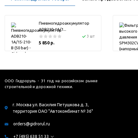
Пневмогидроаккумулятор
ADB210-1A/1...
3 шт
5 850 р.
ООО Гидроруль - 31 год на российском рынке
строительной и дорожной техники.
г. Москва ул. Василия Петушкова д. 3,
территория ОАО "Автокомбинат № 36"
orders@gidrorul.ru
+7 (495) 638 51 33