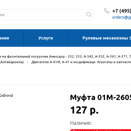
+7 (495
orders@gi
ании
Услуги
Рулевые механизмы 
С 8:30
С 8:30
Сб-Вс
 на фронтальный погрузчик Амкодор - 332, 333, А-342, А-352, А-361, А-371, 
 (Алтайдизель)
Двигатели А-01М, А-41 и модификаци: Агрегаты и запчаст
Муфта 01М-260
127 р.
Наличие: