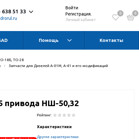
Войти
) 638 51 33
0
0
Регистрация.
drorul.ru
Личный кабинет
SAD
Помощь
Контакты
 до 17:30 Пн-Чт
 до 16:15 Пт
 - выходной
ТО-18Б, ТО-28
и
Запчасти для Дизелей А-01М, А-41 и его модификаций
5 привода НШ-50,32
Рейтинг:
Характеристики
Другие характеристики