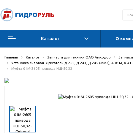
Каталог
О комп
Запчасти для техники ОАО Амкодор
Главная
Каталог
Запчасти для техники ОАО Амкодор
Запчасти
Установка силовая. Двигатели Д-260, Д-243, Д-245 (ММЗ), А-01М, А-41
Запчасти для Орловских погрузчиков и
Муфта 01М-2605 привода НШ-50,32
автогрейдеров
Запчасти для автогрейдеров
Радиаторы, охладители, калориферы,
теплообменники
Гидравлические системы
Гидроцилиндры для спецтехники