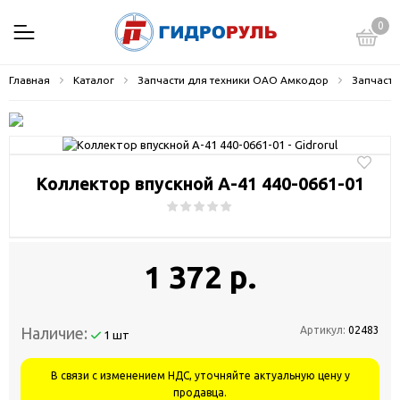
0
Главная
Каталог
Запчасти для техники ОАО Амкодор
Запчасти
Коллектор впускной А-41 440-0661-01
1 372 р.
Наличие:
Артикул:
02483
1 шт
В связи с изменением НДС, уточняйте актуальную цену у
продавца.