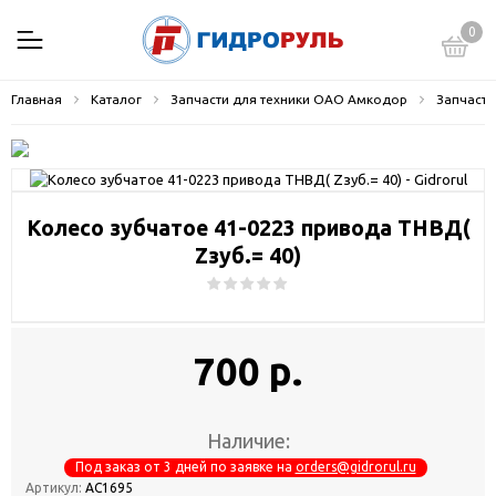
0
Главная
Каталог
Запчасти для техники ОАО Амкодор
Запчасти
Колесо зубчатое 41-0223 привода ТНВД(
Zзуб.= 40)
700 р.
Наличие:
Под заказ от 3 дней по заявке на
orders@gidrorul.ru
Артикул:
АС1695