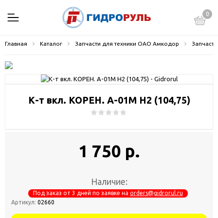
0
Главная
Каталог
Запчасти для техники ОАО Амкодор
Запчасти
К-т вкл. КОРЕН. А-01М Н2 (104,75)
1 750 р.
Наличие:
Под заказ от 3 дней по заявке на
orders@gidrorul.ru
Артикул:
02660