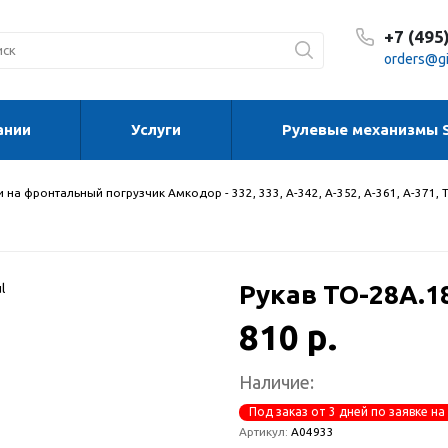
+7 (495
orders@gi
ании
Услуги
Рулевые механизмы 
С 8:30
С 8:30
Сб-Вс
 на фронтальный погрузчик Амкодор - 332, 333, А-342, А-352, А-361, А-371, 
Рукав ТО-28А.18
810 р.
Наличие:
Под заказ от 3 дней по заявке на
Артикул:
А04933