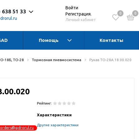
Войти
) 638 51 33
0
0
Регистрация.
drorul.ru
Личный кабинет
SAD
Помощь
Контакты
 до 17:30 Пн-Чт
 до 16:15 Пт
 - выходной
ТО-18Б, ТО-28
Тормозная пневмосистема
Рукав ТО-28А.18.00.020
.00.020
Рейтинг:
Характеристики
Другие характеристики
orders@gidrorul.ru