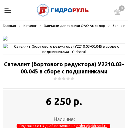
0
Главная
Каталог
Запчасти для техники ОАО Амкодор
Запчасти
Сателлит (бортового редуктора) У2210.03-
00.045 в сборе с подшипниками
6 250 р.
Наличие:
Под заказ от 3 дней по заявке на
orders@gidrorul.ru