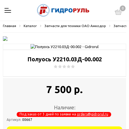
0
Главная
Каталог
Запчасти для техники ОАО Амкодор
Запчасти
Полуось У2210.03Д-00.002
7 500 р.
Наличие:
Под заказ от 3 дней по заявке на
orders@gidrorul.ru
Артикул:
00667