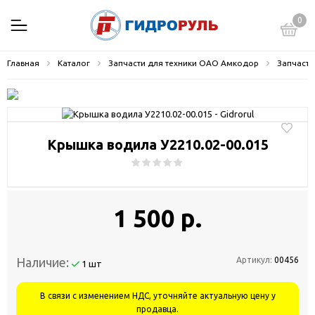
0
Главная
Каталог
Запчасти для техники ОАО Амкодор
Запчасти
Крышка водила У2210.02-00.015
1 500 р.
Наличие:
Артикул:
00456
1 шт
В связи с изменением НДС, уточняйте актуальную цену у
продавца.