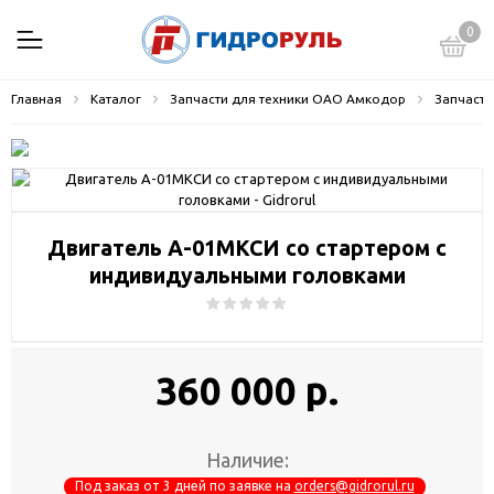
0
Главная
Каталог
Запчасти для техники ОАО Амкодор
Запчасти
Двигатель А-01МКСИ со стартером с
индивидуальными головками
360 000 р.
Наличие:
Под заказ от 3 дней по заявке на
orders@gidrorul.ru