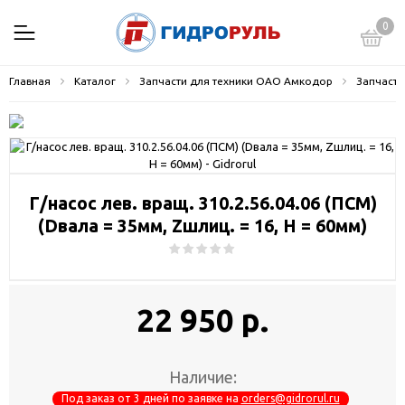
0
Главная
Каталог
Запчасти для техники ОАО Амкодор
Запчасти
Г/насос лев. вращ. 310.2.56.04.06 (ПСМ)
(Dвала = 35мм, Zшлиц. = 16, H = 60мм)
22 950 р.
Наличие:
Под заказ от 3 дней по заявке на
orders@gidrorul.ru