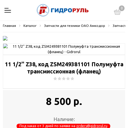
0
Главная
Каталог
Запчасти для техники ОАО Амкодор
Запчасти
11 1/2'' Z38, код ZSM249381101 Полумуфта
трансмиссионная (фланец)
8 500 р.
Наличие:
Под заказ от 3 дней по заявке на
orders@gidrorul.ru