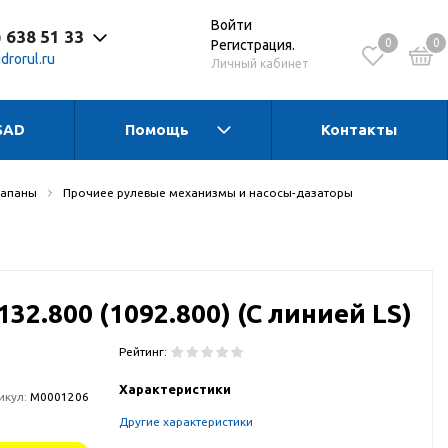
Войти
) 638 51 33
0
0
Регистрация.
drorul.ru
Личный кабинет
SAD
Помощь
Контакты
 до 17:30 Пн-Чт
 до 16:15 Пт
 - выходной
лапаны
Прочиее рулевые механизмы и насосы-дазаторы
32.800 (1092.800) (C линией LS)
Рейтинг:
Характеристики
икул:
М0001206
Другие характеристики