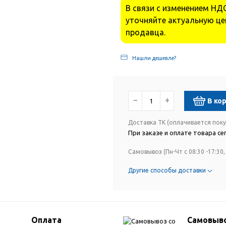
В связи с изменением НДС
уточняйте актуальную це
продавца.
Нашли дешевле?
−
+
В ко
Доставка ТК (оплачивается пок
При заказе и оплате товара сег
Самовывоз (Пн-Чт с 08:30 -17:30, 
Другие способы доставки
Оплата
Самовыво