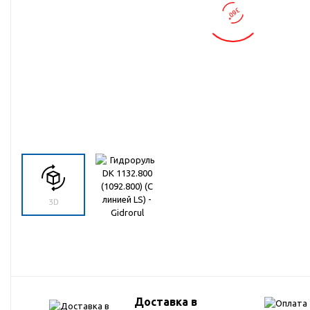
Запчасти для техники МТЗ
Импортная гидравлика
Навесное дополнительное
обрудование для спецтехники
Навесное оборудование для тракторов
типа МТЗ-82 и техника на базе МТЗ-82
Ножи твердосплавные для спецтехники
Пневмогидроаккумуляторы для
спецтехники
Распродажа
Расходные материалы, подшипники,
метизы, стопорные кольца, ГСМ,
фильтры, штуцеры, уплотнения, прочее
Доставка в