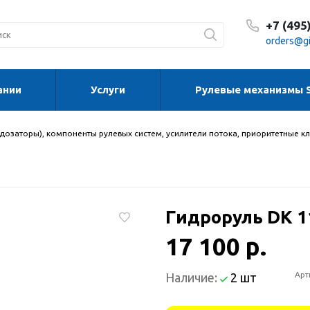
+7 (495
orders@gi
ании
Услуги
Рулевые механизмы 
С 8:30
С 8:30
Сб-Вс
дозаторы), компоненты рулевых систем, усилители потока, приоритетные к
Гидроруль DK 11
17 100 р.
Арт
Наличие:
2 шт