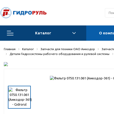
Каталог
О комп
Запчасти для техники ОАО Амкодор
Главная
Каталог
Запчасти для техники ОАО Амкодор
Запчасти
Детали Гидросистемы рабочего оборудования и рулевой системы
Запчасти для Орловских погрузчиков и
автогрейдеров
Запчасти для автогрейдеров
Радиаторы, охладители, калориферы,
теплообменники
Гидравлические системы
Гидроцилиндры для спецтехники