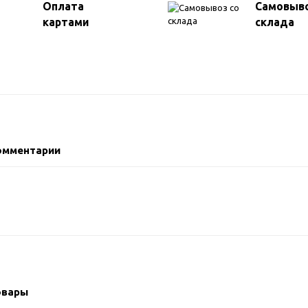
Оплата
Самовыво
картами
склада
омментарии
овары