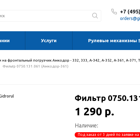
+7 (495
orders@gi
ании
Услуги
Рулевые механизмы 
С 8:30
С 8:30
Сб-Вс
 на фронтальный погрузчик Амкодор - 332, 333, А-342, А-352, А-361, А-371, 
Фильтр 0750.131.061 (Амкодор-361)
Фильтр 0750.13
1 290 р.
Наличие:
Под заказ от 3 дней по заявке на