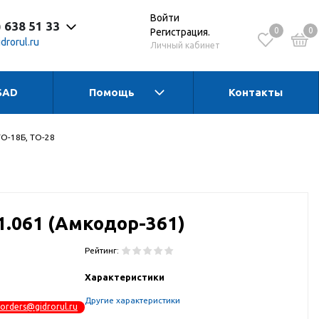
Войти
) 638 51 33
0
0
Регистрация.
drorul.ru
Личный кабинет
SAD
Помощь
Контакты
 до 17:30 Пн-Чт
 до 16:15 Пт
 - выходной
ТО-18Б, ТО-28
1.061 (Амкодор-361)
Рейтинг:
Характеристики
Другие характеристики
orders@gidrorul.ru